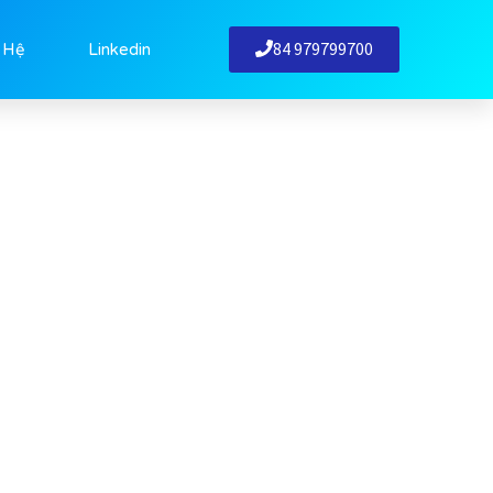
84 979799700
 Hệ
Linkedin